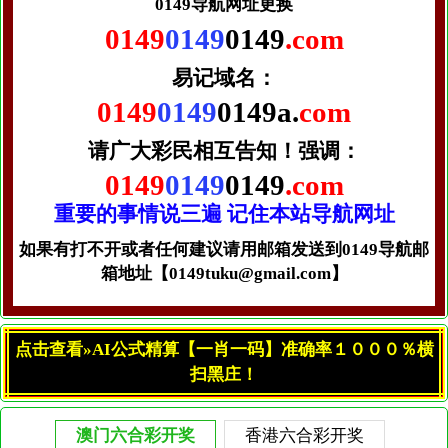
0149导航网址更换
0149
0149
0149
.com
易记域名：
0149
0149
0149a.
com
请广大彩民相互告知！
强调：
0149
0149
0149
.com
重要的事情说三遍 记住本站导航网址
如果有打不开或者任何建议请用邮箱发送到0149导航邮
箱地址【0149tuku@gmail.com】
点击查看»AI公式精算【一肖一码】准确率１０００％横
扫黑庄！