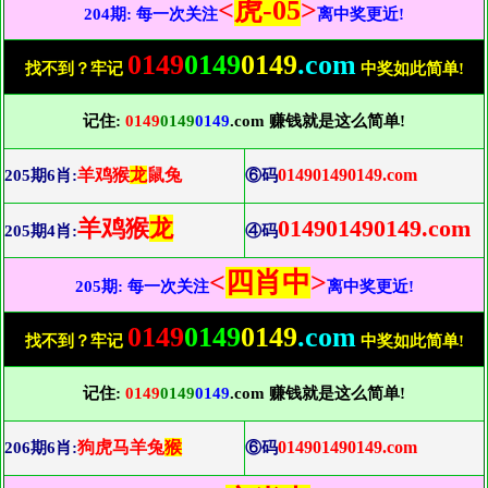
<
虎-05
>
204期: 每一次关注
离中奖更近!
0149
0149
0149
.com
找不到？牢记
中奖如此简单!
记住:
0149
0149
0149
.com 赚钱就是这么简单!
羊鸡猴
龙
鼠兔
014901490149.com
205期6肖:
⑥码
羊鸡猴
龙
014901490149.com
205期4肖:
④码
<
四肖中
>
205期: 每一次关注
离中奖更近!
0149
0149
0149
.com
找不到？牢记
中奖如此简单!
记住:
0149
0149
0149
.com 赚钱就是这么简单!
狗虎马羊兔
猴
014901490149.com
206期6肖:
⑥码