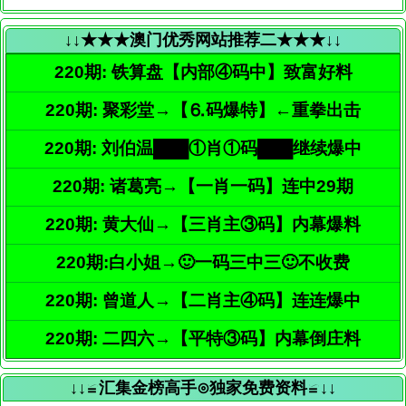
↓↓★★★澳门优秀网站推荐二★★★↓↓
220期: 铁算盘【内部④码中】致富好料
220期: 聚彩堂→【⒍码爆特】←重拳出击
220期: 刘伯温███①肖①码███继续爆中
220期: 诸葛亮→【一肖一码】连中29期
220期: 黄大仙→【三肖主③码】内幕爆料
220期:白小姐→🙂一码三中三🙂不收费
220期: 曾道人→【二肖主④码】连连爆中
220期: 二四六→【平特③码】内幕倒庄料
↓↓≌汇集金榜高手⊙独家免费资料≌↓↓