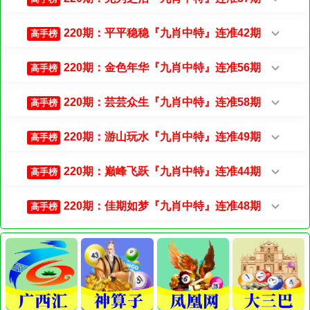
220期：平平稳稳『九肖中特』连准42期
高手榜
220期：金色年华『九肖中特』连准56期
高手榜
220期：芸芸众生『九肖中特』连准58期
高手榜
220期：游山玩水『九肖中特』连准49期
高手榜
220期：巅峰飞跃『九肖中特』连准44期
高手榜
220期：佳期如梦『九肖中特』连准48期
高手榜