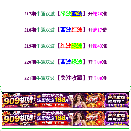
【
绿波
蓝波
】
217期
牛逼双波
开
蛇26
准
【
蓝波
红波
】
218期
牛逼双波
开
虎17
错
【
红波
绿波
】
219期
牛逼双波
开
鼠43
准
【
蓝波
绿波
】
220期
牛逼双波
开
？00
准
【关注收藏】
221期
牛逼双波
开
？00
准