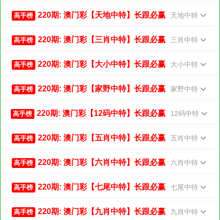
220期: 澳门彩【天地中特】长跟必赢
天地中特
高手榜
220期: 澳门彩【三肖中特】长跟必赢
三肖中特
高手榜
220期: 澳门彩【大小中特】长跟必赢
大小中特
高手榜
220期: 澳门彩【家野中特】长跟必赢
家野中特
高手榜
220期: 澳门彩【12码中特】长跟必赢
12码中特
高手榜
220期: 澳门彩【五肖中特】长跟必赢
五肖中特
高手榜
220期: 澳门彩【六肖中特】长跟必赢
六肖中特
高手榜
220期: 澳门彩【七尾中特】长跟必赢
七尾中特
高手榜
220期: 澳门彩【九肖中特】长跟必赢
九肖中特
高手榜