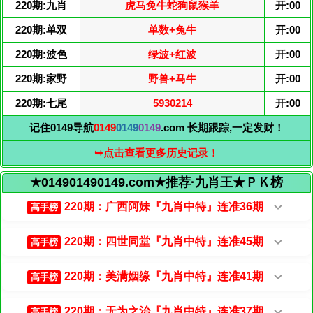
220期:九肖
虎马兔牛蛇狗鼠猴羊
开:00
220期:单双
单数+兔牛
开:00
220期:波色
绿波+红波
开:00
220期:家野
野兽+马牛
开:00
220期:七尾
5930214
开:00
记住0149导航
0149
0149
0149
.com 长期跟踪,一定发财！
➥点击查看更多历史记录！
★014901490149.com★推荐·九肖王★ＰＫ榜
220期：广西阿妹『九肖中特』连准36期
高手榜
220期：四世同堂『九肖中特』连准45期
高手榜
220期：美满姻缘『九肖中特』连准41期
高手榜
220期：无为之治『九肖中特』连准37期
高手榜