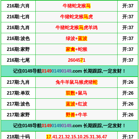
216期:六肖
牛猪蛇龙猴
马
开:37
216期:七肖
牛猪蛇龙猴
马
虎
开:37
216期:九肖
牛猪蛇龙猴
马
虎羊鸡
开:37
216期:波色
绿波+
蓝波
开:37
216期:家野
家禽
+蛇猴
开:37
216期:七尾
26045
7
1
开:37
记住0149导航
0149
0149
0149
.com 长期跟踪,一定发财！
217期:九肖
兔牛羊鼠马猴虎猪
蛇
开:26
217期:单双
双数
+鼠马
开:26
217期:波色
蓝波
+红波
开:26
217期:家野
野兽
+牛羊
开:26
记住0149导航
0149
0149
0149
.com 长期跟踪,一定发财！
218期:十码
17
.41.21.32.15.10.25.31.36.47
开:17