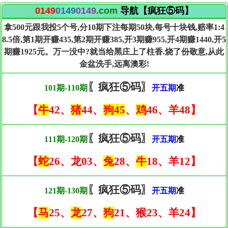
0149
0149
0149
.com
导航【疯狂⑤码】
拿500元跟我投5个号,分10期下注每期50块,每号十块钱,赔率1:4
8.5倍,第1期开赚435,第2期开赚385,开3期赚955,开4期赚1440,开5
期赚1925元。万一没中?就当给黑庄上了柱香.烧了份敬意,从此
金盆洗手,远离澳彩!
〖疯狂⑤码〗
101期-110期
开五期
准
【
牛
42、
猪
44、
狗45
、
鸡
46、羊48】
〖疯狂⑤码〗
111期-120期
开五期
准
【
蛇
26、龙03、
兔
28、
牛
18、羊12】
〖疯狂⑤码〗
121期-130期
开五期
准
【
马
25、
龙
27、
狗
21、猴23、羊24】