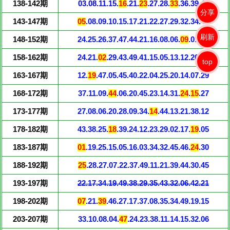
138-142期
03.08.11.15.
16
.21.
23
.27.28.
33
.36.39.46
分享
143-147期
05
.08.09.10.15.17.21.22.27.29.32.34.45
刷新
148-152期
24.25.26.37.47.44.21.16.08.06.
09
.01.15
158-162期
24.21.
02
.29.43.49.41.15.05.13.12.20.04
top
163-167期
12.
19
.47.05.45.40.22.04.25.20.14.07.29
168-172期
37.11.09.
44
.06.20.45.23.14.31.
24
.
15
.27
173-177期
27.08.06.20.28.09.34.
14
.44.13.21.38.12
178-182期
43.38.25.
18
.39.24.12.23.29.02.17.
19
.05
183-187期
01
.19.25.15.05.16.03.34.32.45.46.
24
.30
188-192期
25
.28.27.07.22.37.49.11.21.39.44.30.45
193-197期
22.17.34.19.49.38.29.35.43.32.06.42.21
198-202期
07
.21.
39
.46.27.17.37.08.35.34.49.19.15
203-207期
33.10.08.04.
47
.24.23.38.11.14.15.32.06